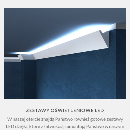
ZESTAWY OŚWIETLENIOWE LED
W naszej ofercie znajdą Państwo również gotowe zestawy
LED dzięki, które z łatwością zamontują Państwo w naszym