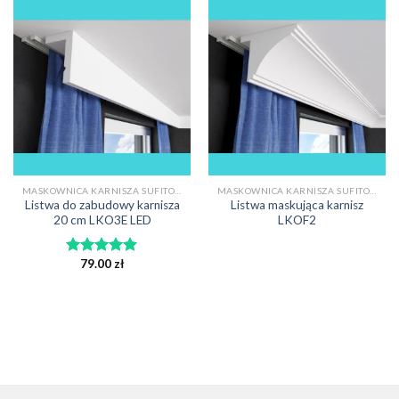
MASKOWNICA KARNISZA SUFITOWEGO
MASKOWNICA KARNISZA SUFITOWEGO
Listwa do zabudowy karnisza
Listwa maskująca karnisz
20 cm LKO3E LED
LKOF2
79.00
zł
Oceniono
5.00
na 5