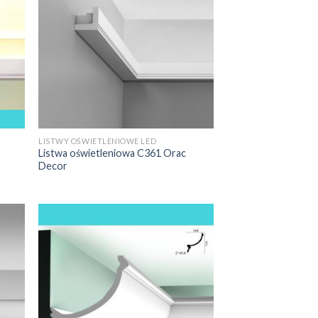
 bardzo wytrzymałe, a na ścianie czy
kleju montażowego do sztukaterii. Dużą
nie wody i wilgoci oraz innych cieczy.
chniach oraz innych pomieszczeniach o
w i osób o obniżonej odporności
zaatakują grzyby. Przy tym listwy –
zenia naturalnego, zwierząt domowych i
iwych substancji.
LISTWY OŚWIETLENIOWE LED
Listwa oświetleniowa C361 Orac
Decor
a osób, które cenią sobie ciekawy
ego typu. Jak już jednak wspomnieliśmy,
e dodatkowego źródła alternatywnego
onieważ diody LED są bardzo żywotne, a
 nam dodatkowo oszczędności w
zo szerokie możliwości aranżacyjne.
trój wnętrz, to „zabawa” z taśmami LED