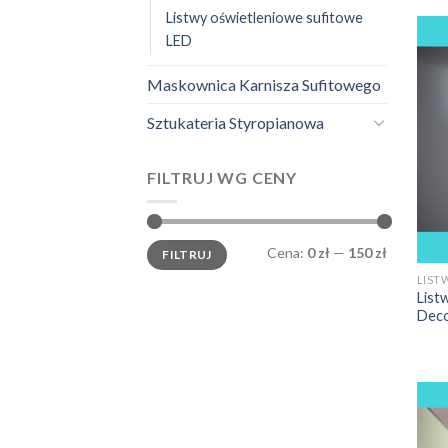
pam
Listwy oświetleniowe sufitowe
LED
LED
sob
umi
Maskownica Karnisza Sufitowego
Wsp
Sztukateria Styropianowa
zas
już
FILTRUJ WG CENY
Z t
ośw
daj
Cena
Cena
Cena:
0 zł
—
150 zł
FILTRUJ
min.
maks.
two
LIST
kru
List
Dec
wyt
wys
L
Lis