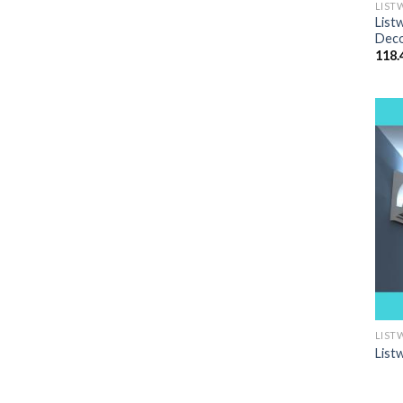
LIST
List
Dec
118.
LIST
List