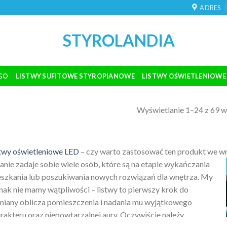
ADRES
STYROLANDIA
GO
LISTWY SUFITOWE STYROPIANOWE
LISTWY OŚWIETLENIOWE
Wyświetlanie 1–24 z 69 
twy oświetleniowe LED
– czy warto zastosować ten produkt we wnę
anie zadaje sobie wiele osób, które są na etapie wykańczania
szkania lub poszukiwania nowych rozwiązań dla wnętrza. My
nak nie mamy wątpliwości – listwy to pierwszy krok do
iany oblicza pomieszczenia i nadania mu wyjątkowego
rakteru oraz niepowtarzalnej aury. Oczywiście należy