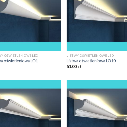
WY OŚWIETLENIOWE LED
LISTWY OŚWIETLENIOWE LED
wa oświetleniowa LO1
Listwa oświetleniowa LO10
51.00
zł