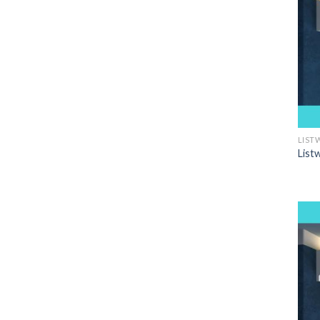
LIST
List