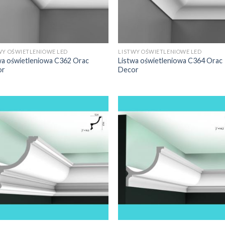
inna przynieść nam wiele satysfakcji. Natomiast końcowy rezult
ytówkę domu lub mieszkania, od której nie będą mogli oderwać wz
WY OŚWIETLENIOWE LED
LISTWY OŚWIETLENIOWE LED
wa oświetleniowa C362 Orac
Listwa oświetleniowa C364 Orac
or
Decor