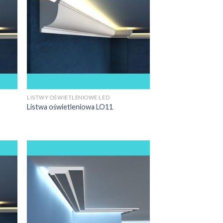
LISTWY OŚWIETLENIOWE LED
Listwa oświetleniowa LO11