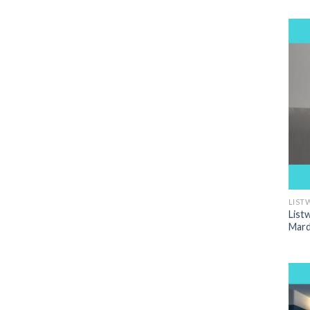
LIST
List
Mar