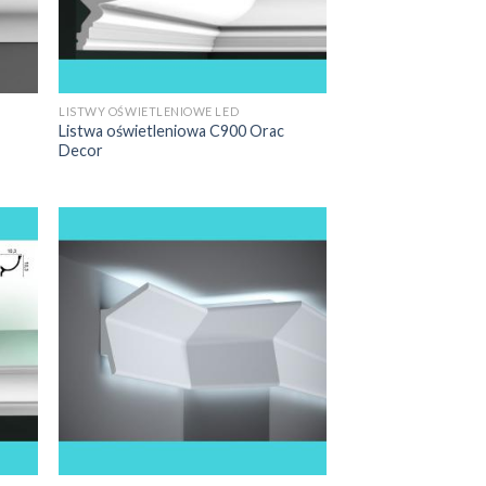
at i efekt może stanowić prawdziwą
roku nasi goście..
LISTWY OŚWIETLENIOWE LED
Listwa oświetleniowa C900 Orac
Decor