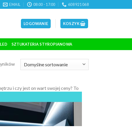
EMAIL
08:00 - 17:00
608 921 068
LOGOWANIE
KOSZYK
 LED
SZTUKATERIA STYROPIANOWA
wyników
trzu i czy jest
on wart swojej ceny? To