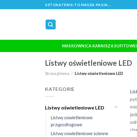
Skip
SZTUKATERIA TO NASZA PASJA...
to
content
MASKOWNICA KARNISZA SUFITOWE
Listwy oświetleniowe LED
Strona główna
/
Listwy oświetleniowe LED
KATEGORIE
Lis
pyt
mie
Listwy oświetleniowe LED
jed
Listwy oświetleniowe
odm
przypodłogowe
cha
Listwy oświetleniowe ścienne