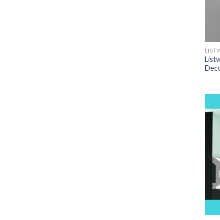
pow
wiz
LIST
List
Dec