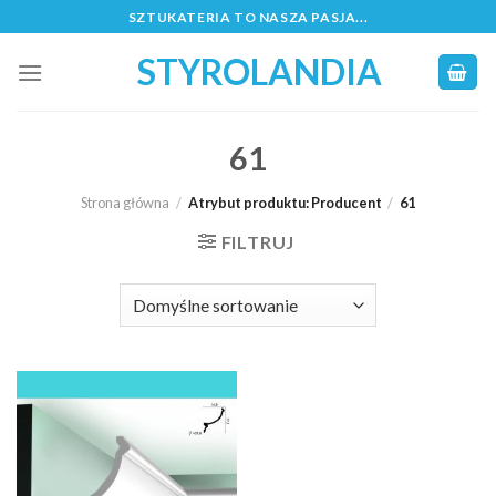
Skip
SZTUKATERIA TO NASZA PASJA...
to
STYROLANDIA
content
61
Strona główna
/
Atrybut produktu: Producent
/
61
FILTRUJ