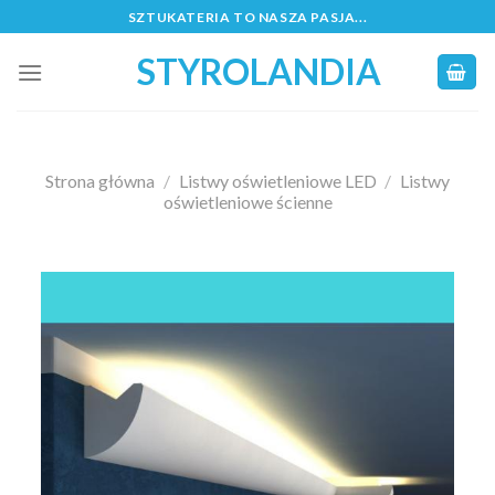
Skip
SZTUKATERIA TO NASZA PASJA...
to
STYROLANDIA
content
Strona główna
/
Listwy oświetleniowe LED
/
Listwy
oświetleniowe ścienne