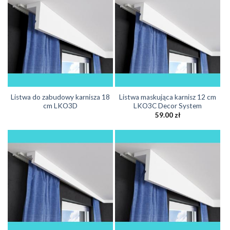
Listwa do zabudowy karnisza 18
Listwa maskująca karnisz 12 cm
cm LKO3D
LKO3C Decor System
59.00
zł