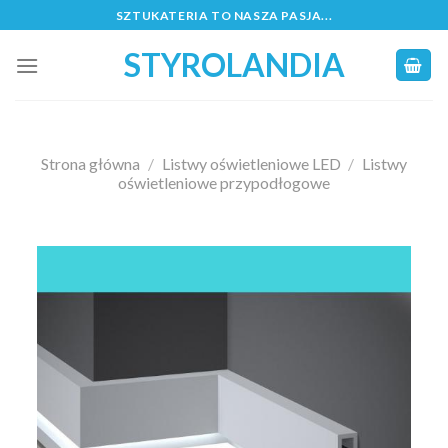
Skip
SZTUKATERIA TO NASZA PASJA...
to
STYROLANDIA
content
Strona główna
/
Listwy oświetleniowe LED
/
Listwy
oświetleniowe przypodłogowe