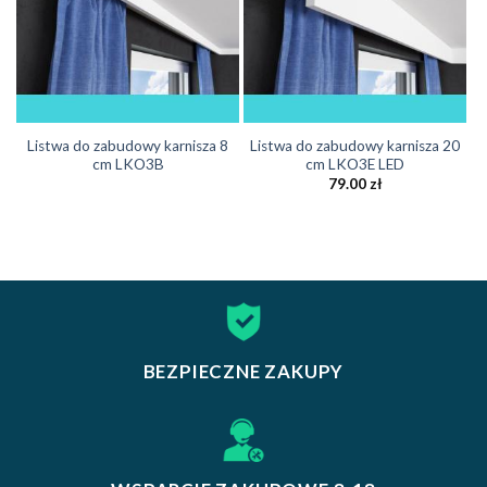
Listwa do zabudowy karnisza 8
Listwa do zabudowy karnisza 20
cm LKO3B
cm LKO3E LED
79.00
zł
BEZPIECZNE ZAKUPY