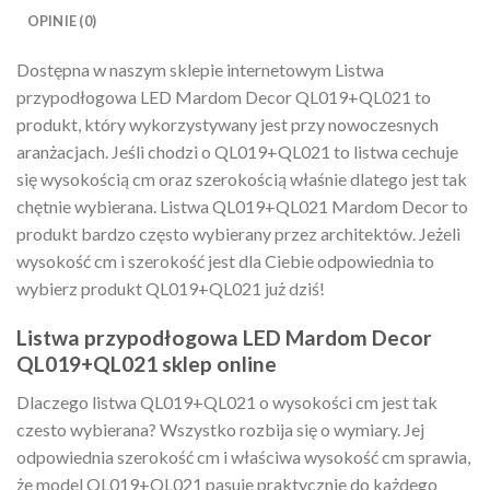
OPINIE (0)
Dostępna w naszym sklepie internetowym Listwa
przypodłogowa LED Mardom Decor QL019+QL021 to
produkt, który wykorzystywany jest przy nowoczesnych
aranżacjach. Jeśli chodzi o QL019+QL021 to listwa cechuje
się wysokością cm oraz szerokością właśnie dlatego jest tak
chętnie wybierana. Listwa QL019+QL021 Mardom Decor to
produkt bardzo często wybierany przez architektów. Jeżeli
wysokość cm i szerokość jest dla Ciebie odpowiednia to
wybierz produkt QL019+QL021 już dziś!
Listwa przypodłogowa LED Mardom Decor
QL019+QL021 sklep online
Dlaczego listwa QL019+QL021 o wysokości cm jest tak
czesto wybierana? Wszystko rozbija się o wymiary. Jej
odpowiednia szerokość cm i właściwa wysokość cm sprawia,
że model QL019+QL021 pasuje praktycznie do każdego