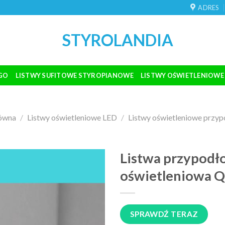
ADRES
STYROLANDIA
GO
LISTWY SUFITOWE STYROPIANOWE
LISTWY OŚWIETLENIOWE
łówna
/
Listwy oświetleniowe LED
/
Listwy oświetleniowe przy
Listwa przypod
oświetleniowa 
SPRAWDŹ TERAZ