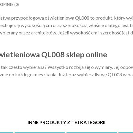
OPINIE (0)
istwa przypodłogowa oświetleniowa QL008 to produkt, który wy
 cechuje się wysokością cm oraz szerokością właśnie dlatego jest 
ierany przez architektów. Jeżeli wysokość cm i szerokość jest d
ietleniowa QL008 sklep online
 tak czesto wybierana? Wszystko rozbija się o wymiary. Jej odpo
nie do każdego mieszkania. Już teraz wybierz listwę QL008 w bar
INNE PRODUKTY Z TEJ KATEGORII