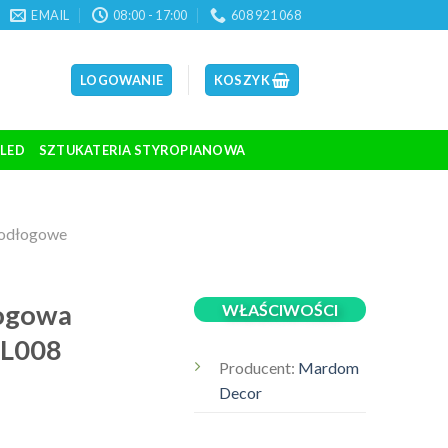
EMAIL
08:00 - 17:00
608 921 068
LOGOWANIE
KOSZYK
 LED
SZTUKATERIA STYROPIANOWA
podłogowe
łogowa
WŁAŚCIWOŚCI
QL008
Producent:
Mardom
Decor