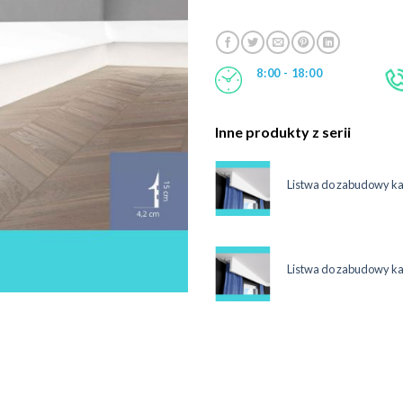
8:00 - 18:00
Inne produkty z serii
maskująca karnisz 12 cm LKO3C
Listwa do zabudowy k
System
ł
maskująca karnisz 12 cm LKO3C
Listwa do zabudowy k
System
ł