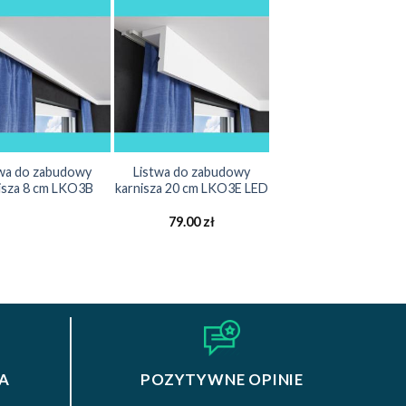
twa do zabudowy
Listwa do zabudowy
isza 8 cm LKO3B
karnisza 20 cm LKO3E LED
79.00
zł
A
POZYTYWNE OPINIE