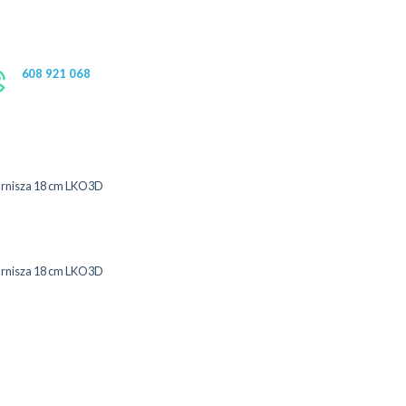
608 921 068
arnisza 18 cm LKO3D
arnisza 18 cm LKO3D