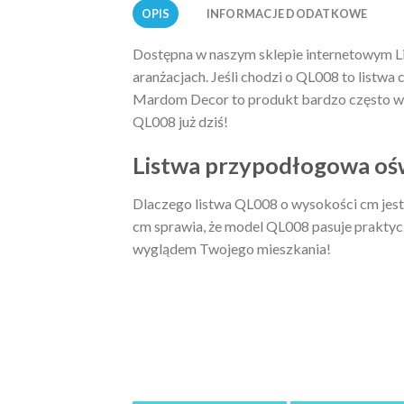
OPIS
INFORMACJE DODATKOWE
Dostępna w naszym sklepie internetowym L
aranżacjach. Jeśli chodzi o QL008 to listwa
Mardom Decor to produkt bardzo często wyb
QL008 już dziś!
Listwa przypodłogowa ośw
Dlaczego listwa QL008 o wysokości cm jest
cm sprawia, że model QL008 pasuje praktycz
wyglądem Twojego mieszkania!