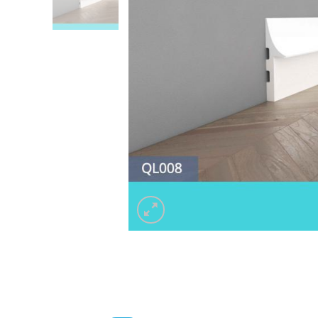
Listwa 
Listwa do zabudowy karnisza LKO9A
Decor 
59.00
z
Listwa 
Listwa do zabudowy karnisza LKO9A
Decor 
59.00
z