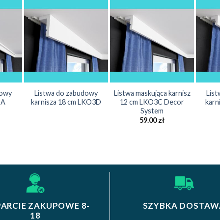
dowy
Listwa do zabudowy
Listwa maskująca karnisz
Lis
9A
karnisza 18 cm LKO3D
12 cm LKO3C Decor
karn
System
59.00
zł
ARCIE ZAKUPOWE 8-
SZYBKA DOSTAW
18