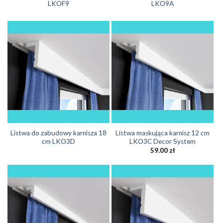
LKOF9
LKO9A
Listwa do zabudowy karnisza 18
Listwa maskująca karnisz 12 cm
cm LKO3D
LKO3C Decor System
59.00
zł