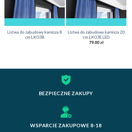
Listwa do zabudowy karnisza 8
Listwa do zabudowy karnisza 20
cm LKO3B
cm LKO3E LED
79.00
zł
BEZPIECZNE ZAKUPY
WSPARCIE ZAKUPOWE 8-18