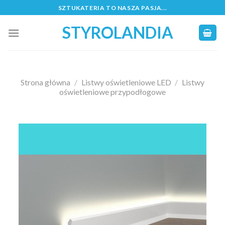
Skip
SZTUKATERIA TO NASZA PASJA...
to
STYROLANDIA
content
Strona główna
/
Listwy oświetleniowe LED
/
Listwy
oświetleniowe przypodłogowe