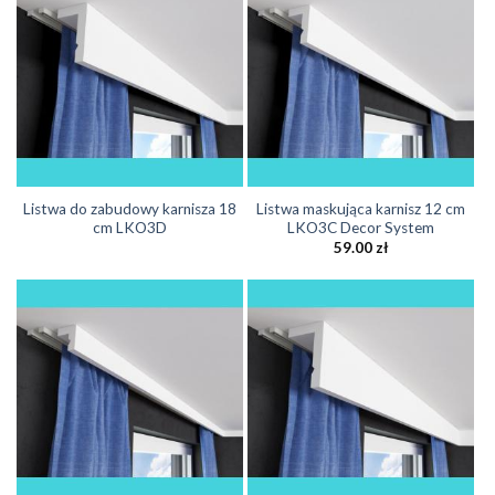
Listwa do zabudowy karnisza 18
Listwa maskująca karnisz 12 cm
cm LKO3D
LKO3C Decor System
59.00
zł