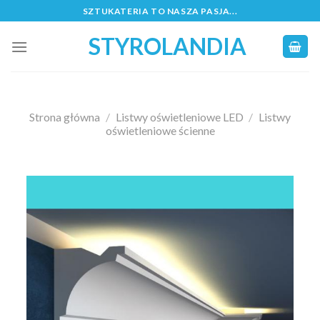
Skip
SZTUKATERIA TO NASZA PASJA...
to
STYROLANDIA
content
Strona główna
/
Listwy oświetleniowe LED
/
Listwy
oświetleniowe ścienne