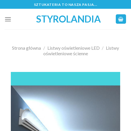
Skip
SZTUKATERIA TO NASZA PASJA...
to
STYROLANDIA
content
Strona główna
/
Listwy oświetleniowe LED
/
Listwy
oświetleniowe ścienne