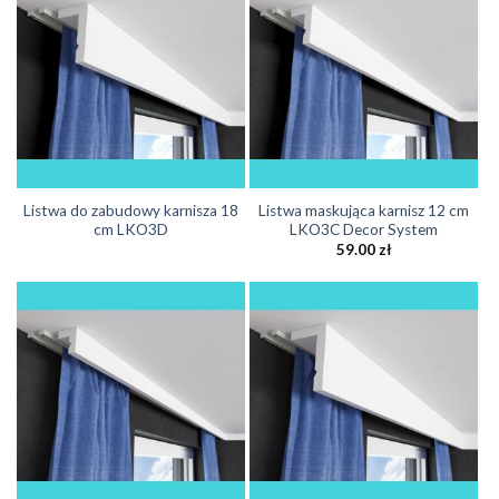
Listwa do zabudowy karnisza 18
Listwa maskująca karnisz 12 cm
cm LKO3D
LKO3C Decor System
59.00
zł