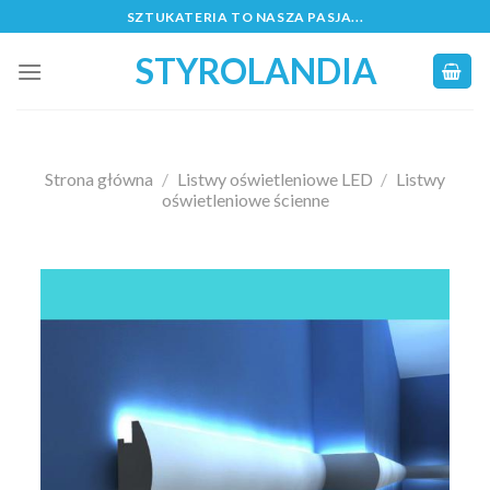
Skip
SZTUKATERIA TO NASZA PASJA...
to
STYROLANDIA
content
Strona główna
/
Listwy oświetleniowe LED
/
Listwy
oświetleniowe ścienne