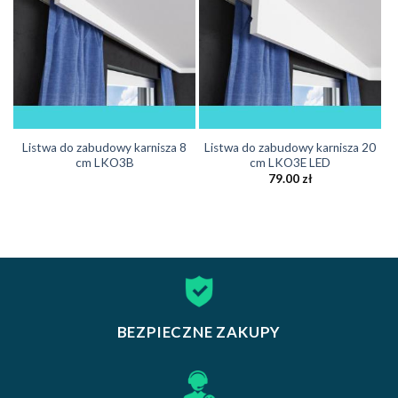
Listwa do zabudowy karnisza 8
Listwa do zabudowy karnisza 20
cm LKO3B
cm LKO3E LED
79.00
zł
BEZPIECZNE ZAKUPY