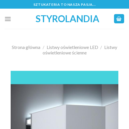
Skip
SZTUKATERIA TO NASZA PASJA...
to
STYROLANDIA
content
Strona główna
/
Listwy oświetleniowe LED
/
Listwy
oświetleniowe ścienne