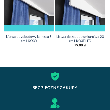
Listwa do zabudowy karnisza 8
Listwa do zabudowy karnisza 20
cm LKO3B
cm LKO3E LED
79.00
zł
BEZPIECZNE ZAKUPY