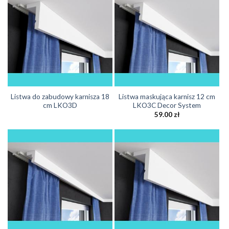
Listwa do zabudowy karnisza 18
Listwa maskująca karnisz 12 cm
cm LKO3D
LKO3C Decor System
59.00
zł