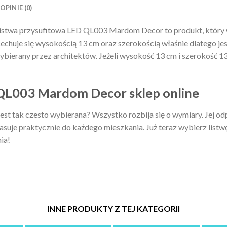
OPINIE (0)
istwa przysufitowa LED QL003 Mardom Decor to produkt, który
 cechuje się wysokością 13 cm oraz szerokością właśnie dlatego je
ierany przez architektów. Jeżeli wysokość 13 cm i szerokość 13 
 QL003 Mardom Decor sklep online
st tak czesto wybierana? Wszystko rozbija się o wymiary. Jej o
uje praktycznie do każdego mieszkania. Już teraz wybierz listwę
ia!
INNE PRODUKTY Z TEJ KATEGORII