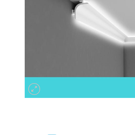
Listwa 
Listwa do zabudowy karnisza LKO9A
Decor 
59.00
z
Listwa 
Listwa do zabudowy karnisza LKO9A
Decor 
59.00
z