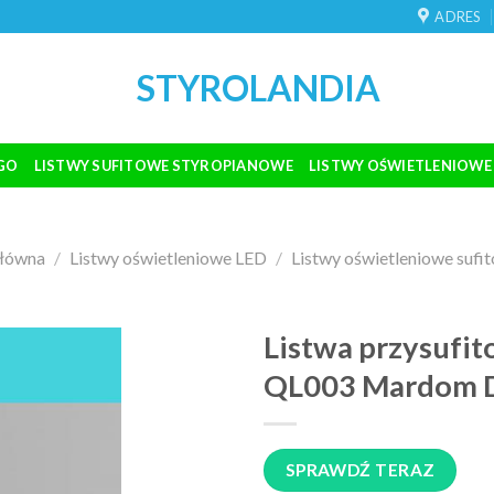
ADRES
STYROLANDIA
GO
LISTWY SUFITOWE STYROPIANOWE
LISTWY OŚWIETLENIOWE
główna
/
Listwy oświetleniowe LED
/
Listwy oświetleniowe sufi
Listwa przysufi
QL003 Mardom 
SPRAWDŹ TERAZ