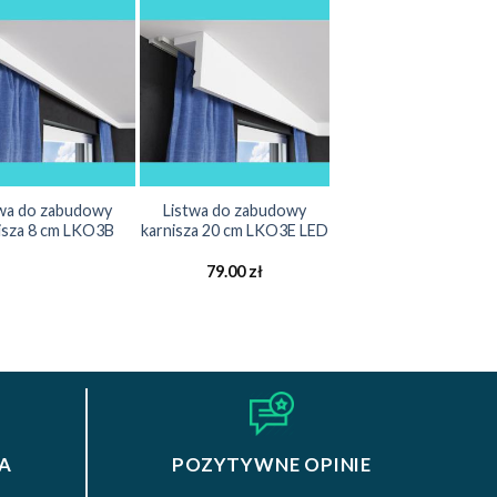
twa do zabudowy
Listwa do zabudowy
isza 8 cm LKO3B
karnisza 20 cm LKO3E LED
79.00
zł
A
POZYTYWNE OPINIE