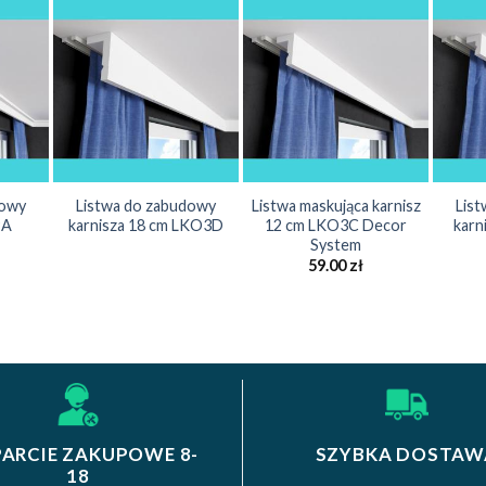
dowy
Listwa do zabudowy
Listwa maskująca karnisz
Lis
9A
karnisza 18 cm LKO3D
12 cm LKO3C Decor
karn
System
59.00
zł
ARCIE ZAKUPOWE 8-
SZYBKA DOSTAW
18