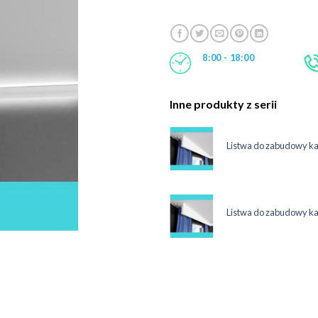
8:00 - 18:00
Inne produkty z serii
maskująca karnisz 12 cm LKO3C
Listwa do zabudowy k
System
ł
maskująca karnisz 12 cm LKO3C
Listwa do zabudowy k
System
ł