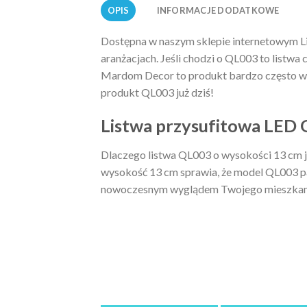
OPIS
INFORMACJE DODATKOWE
Dostępna w naszym sklepie internetowym L
aranżacjach. Jeśli chodzi o QL003 to listwa
Mardom Decor to produkt bardzo często wyb
produkt QL003 już dziś!
Listwa przysufitowa LED
Dlaczego listwa QL003 o wysokości 13 cm je
wysokość 13 cm sprawia, że model QL003 pas
nowoczesnym wyglądem Twojego mieszkan