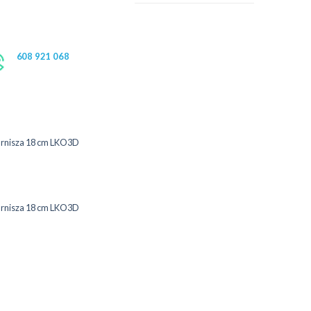
608 921 068
arnisza 18 cm LKO3D
arnisza 18 cm LKO3D