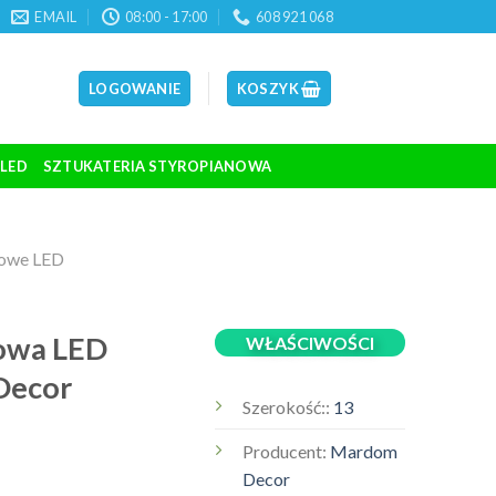
EMAIL
08:00 - 17:00
608 921 068
LOGOWANIE
KOSZYK
 LED
SZTUKATERIA STYROPIANOWA
towe LED
towa LED
WŁAŚCIWOŚCI
Decor
Szerokość::
13
Producent:
Mardom
Decor