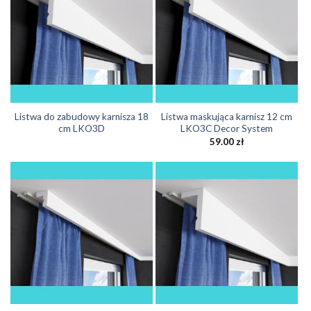
Listwa do zabudowy karnisza 18
Listwa maskująca karnisz 12 cm
cm LKO3D
LKO3C Decor System
59.00
zł