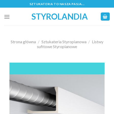
Skip
SZTUKATERIA TO NASZA PASJA...
to
STYROLANDIA
content
Strona główna
/
Sztukateria Styropianowa
/
Listwy
sufitowe Styropianowe