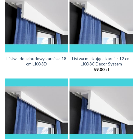
Listwa do zabudowy karnisza 18
Listwa maskująca karnisz 12 cm
cm LKO3D
LKO3C Decor System
59.00
zł