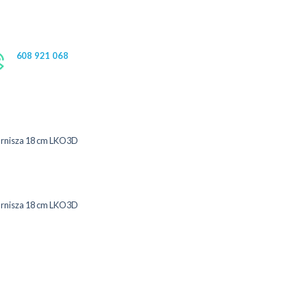
608 921 068
arnisza 18 cm LKO3D
arnisza 18 cm LKO3D