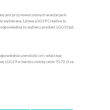
y jest przy nowoczesnych aranżacjach.
nie wybierana. Listwa LGG19 Creativa to
ie odpowiednia to wybierz produkt LGG19 już
 odpowiednia szerokość cm i właściwa
wę LGG19 w bardzo niskiej cenie 70.72 zł za