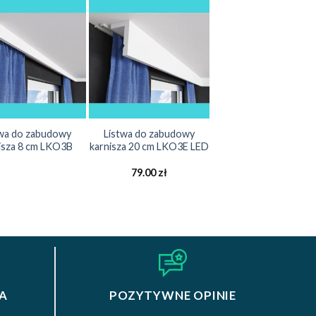
twa do zabudowy
Listwa do zabudowy
isza 8 cm LKO3B
karnisza 20 cm LKO3E LED
79.00
zł
A
POZYTYWNE OPINIE