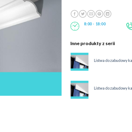
8:00 - 18:00
Inne produkty z serii
maskująca karnisz 12 cm LKO3C
Listwa do zabudowy k
System
ł
maskująca karnisz 12 cm LKO3C
Listwa do zabudowy k
System
ł