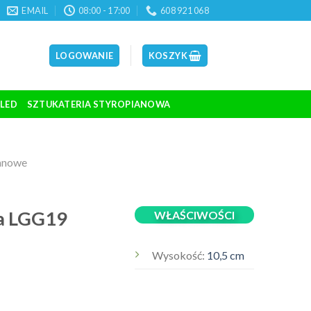
EMAIL
08:00 - 17:00
608 921 068
LOGOWANIE
KOSZYK
 LED
SZTUKATERIA STYROPIANOWA
ianowe
a LGG19
WŁAŚCIWOŚCI
Wysokość:
10,5 cm