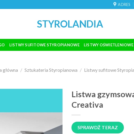
ADRES
STYROLANDIA
GO
LISTWY SUFITOWE STYROPIANOWE
LISTWY OŚWIETLENIOWE
a główna
/
Sztukateria Styropianowa
/
Listwy sufitowe Styrop
Listwa gzymsow
Creativa
SPRAWDŹ TERAZ