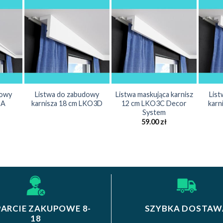
dowy
Listwa do zabudowy
Listwa maskująca karnisz
Lis
9A
karnisza 18 cm LKO3D
12 cm LKO3C Decor
karn
System
59.00
zł
ARCIE ZAKUPOWE 8-
SZYBKA DOSTAW
18