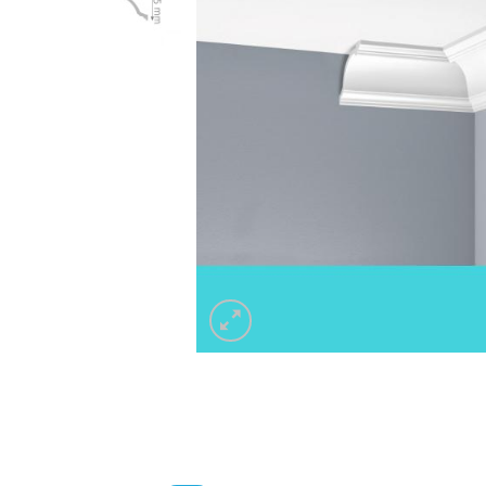
Listwa 
Listwa do zabudowy karnisza LKO9A
Decor 
59.00
z
Listwa 
Listwa do zabudowy karnisza LKO9A
Decor 
59.00
z