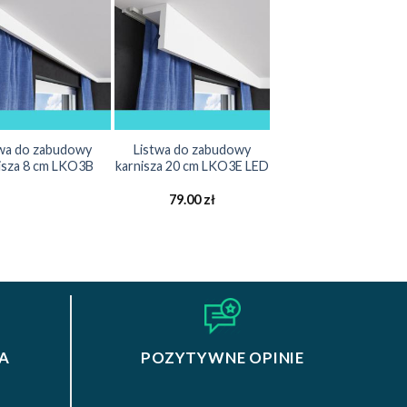
twa do zabudowy
Listwa do zabudowy
isza 8 cm LKO3B
karnisza 20 cm LKO3E LED
79.00
zł
A
POZYTYWNE OPINIE