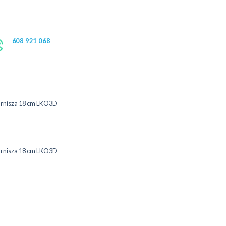
608 921 068
arnisza 18 cm LKO3D
arnisza 18 cm LKO3D