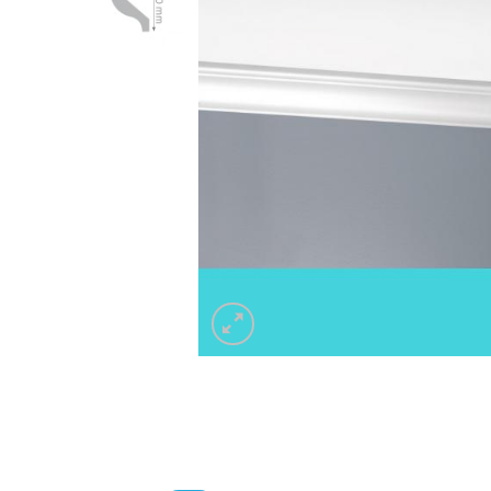
Listwa 
Listwa do zabudowy karnisza LKO9A
Decor 
59.00
z
Listwa 
Listwa do zabudowy karnisza LKO9A
Decor 
59.00
z