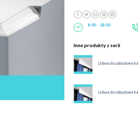
8:00 - 18:00
Inne produkty z serii
maskująca karnisz 12 cm LKO3C
Listwa do zabudowy k
System
ł
maskująca karnisz 12 cm LKO3C
Listwa do zabudowy k
System
ł