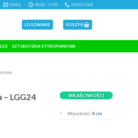
EMAIL
08:00 - 17:00
608 921 068
LOGOWANIE
KOSZYK
 LED
SZTUKATERIA STYROPIANOWA
ianowe
a – LGG24
WŁAŚCIWOŚCI
Wysokość:
4 cm