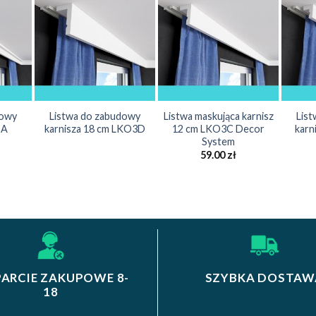
dowy
Listwa do zabudowy
Listwa maskująca karnisz
Lis
9A
karnisza 18 cm LKO3D
12 cm LKO3C Decor
karn
System
59.00
zł
ARCIE ZAKUPOWE 8-
SZYBKA DOSTAW
18