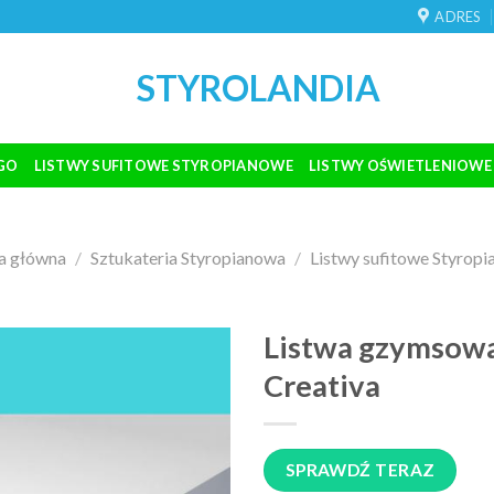
ADRES
STYROLANDIA
GO
LISTWY SUFITOWE STYROPIANOWE
LISTWY OŚWIETLENIOWE
a główna
/
Sztukateria Styropianowa
/
Listwy sufitowe Styrop
Listwa gzymsow
Creativa
SPRAWDŹ TERAZ