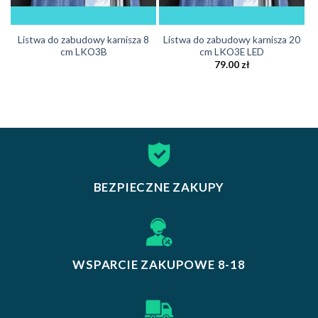
Listwa do zabudowy karnisza 8
Listwa do zabudowy karnisza 20
cm LKO3B
cm LKO3E LED
79.00
zł
BEZPIECZNE ZAKUPY
WSPARCIE ZAKUPOWE 8-18