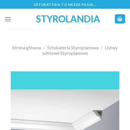
Skip
SZTUKATERIA TO NASZA PASJA...
to
STYROLANDIA
content
Strona główna
/
Sztukateria Styropianowa
/
Listwy
sufitowe Styropianowe