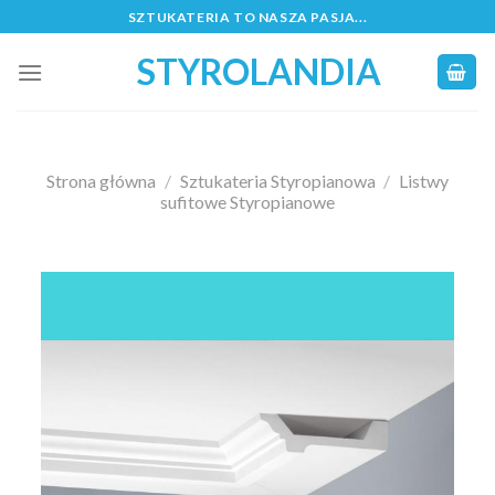
Skip
SZTUKATERIA TO NASZA PASJA...
to
STYROLANDIA
content
Strona główna
/
Sztukateria Styropianowa
/
Listwy
sufitowe Styropianowe