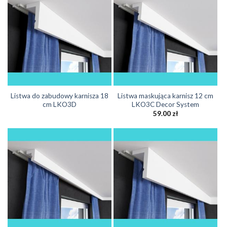
Listwa do zabudowy karnisza 18
Listwa maskująca karnisz 12 cm
cm LKO3D
LKO3C Decor System
59.00
zł