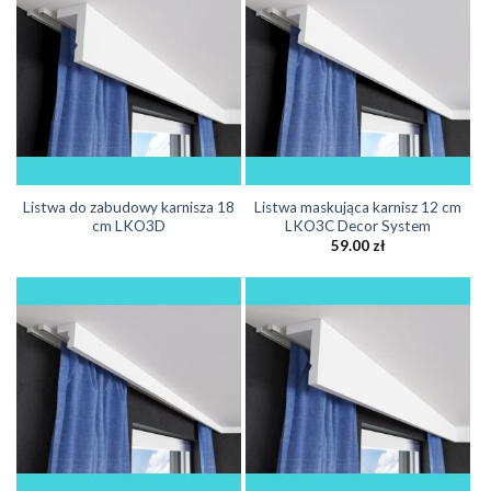
Listwa do zabudowy karnisza 18
Listwa maskująca karnisz 12 cm
cm LKO3D
LKO3C Decor System
59.00
zł