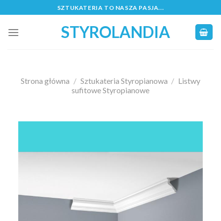
Skip
SZTUKATERIA TO NASZA PASJA...
to
STYROLANDIA
content
Strona główna
/
Sztukateria Styropianowa
/
Listwy
sufitowe Styropianowe