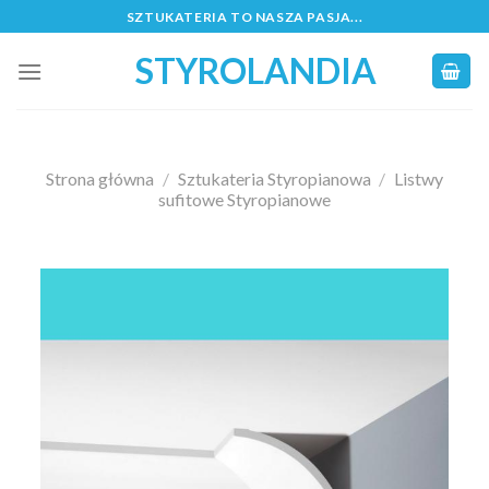
Skip
SZTUKATERIA TO NASZA PASJA...
to
STYROLANDIA
content
Strona główna
/
Sztukateria Styropianowa
/
Listwy
sufitowe Styropianowe