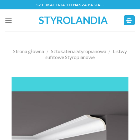
Skip
SZTUKATERIA TO NASZA PASJA...
to
STYROLANDIA
content
Strona główna
/
Sztukateria Styropianowa
/
Listwy
sufitowe Styropianowe