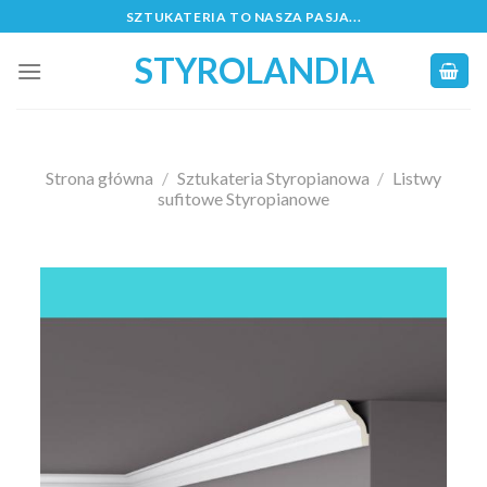
Skip
SZTUKATERIA TO NASZA PASJA...
to
STYROLANDIA
content
Strona główna
/
Sztukateria Styropianowa
/
Listwy
sufitowe Styropianowe