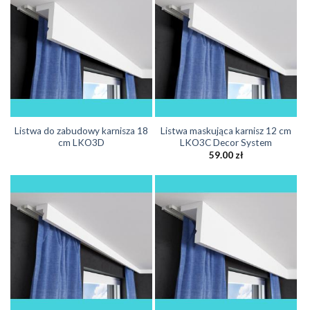
Listwa do zabudowy karnisza 18
Listwa maskująca karnisz 12 cm
cm LKO3D
LKO3C Decor System
59.00
zł