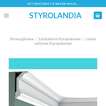
Skip
SZTUKATERIA TO NASZA PASJA...
to
STYROLANDIA
content
Strona główna
/
Sztukateria Styropianowa
/
Listwy
sufitowe Styropianowe