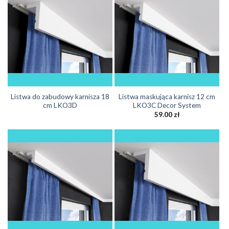
Listwa do zabudowy karnisza 18
Listwa maskująca karnisz 12 cm
cm LKO3D
LKO3C Decor System
59.00
zł