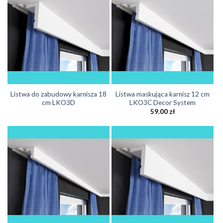
Listwa do zabudowy karnisza 18
Listwa maskująca karnisz 12 cm
cm LKO3D
LKO3C Decor System
59.00
zł