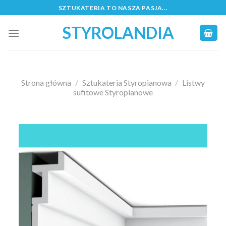
Skip
SZTUKATERIA TO NASZA PASJA...
to
STYROLANDIA
content
Strona główna
/
Sztukateria Styropianowa
/
Listwy
sufitowe Styropianowe