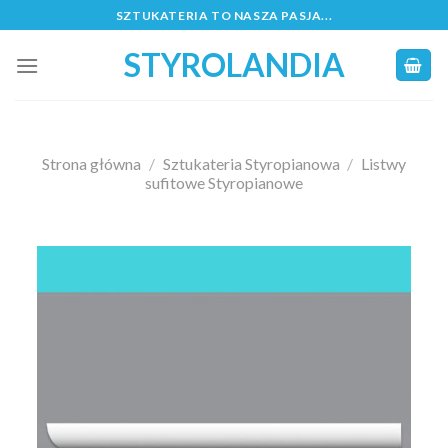
Skip
SZTUKATERIA TO NASZA PASJA...
to
STYROLANDIA
content
Strona główna
/
Sztukateria Styropianowa
/
Listwy
sufitowe Styropianowe