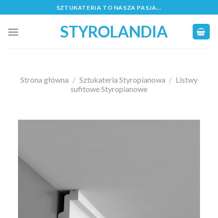
Skip
SZTUKATERIA TO NASZA PASJA...
to
STYROLANDIA
content
Strona główna
/
Sztukateria Styropianowa
/
Listwy
sufitowe Styropianowe