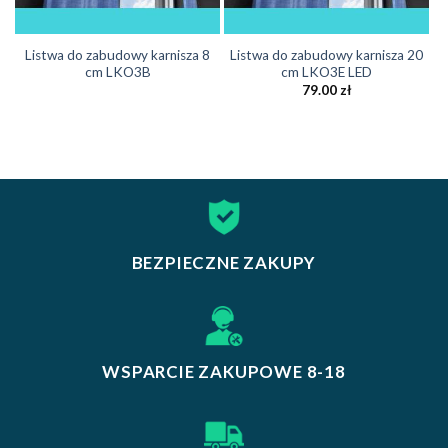
Listwa do zabudowy karnisza 8
Listwa do zabudowy karnisza 20
cm LKO3B
cm LKO3E LED
79.00
zł
BEZPIECZNE ZAKUPY
WSPARCIE ZAKUPOWE 8-18