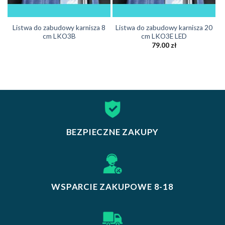
Listwa do zabudowy karnisza 8
Listwa do zabudowy karnisza 20
cm LKO3B
cm LKO3E LED
79.00
zł
BEZPIECZNE ZAKUPY
WSPARCIE ZAKUPOWE 8-18