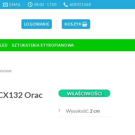
EMAIL
08:00 - 17:00
608 921 068
LOGOWANIE
KOSZYK
 LED
SZTUKATERIA STYROPIANOWA
ianowe
 CX132 Orac
WŁAŚCIWOŚCI
Wysokość:
2 cm