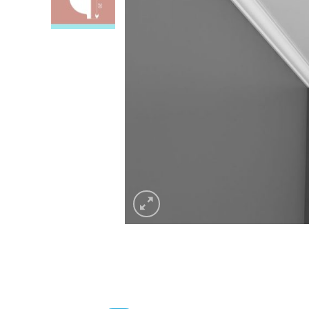
Listwa 
Listwa do zabudowy karnisza LKO9A
Decor 
59.00
z
Listwa 
Listwa do zabudowy karnisza LKO9A
Decor 
59.00
z