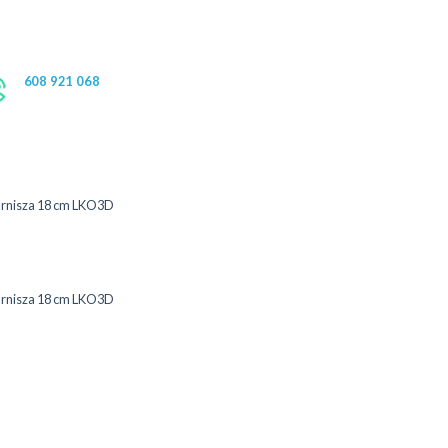
608 921 068
arnisza 18 cm LKO3D
arnisza 18 cm LKO3D