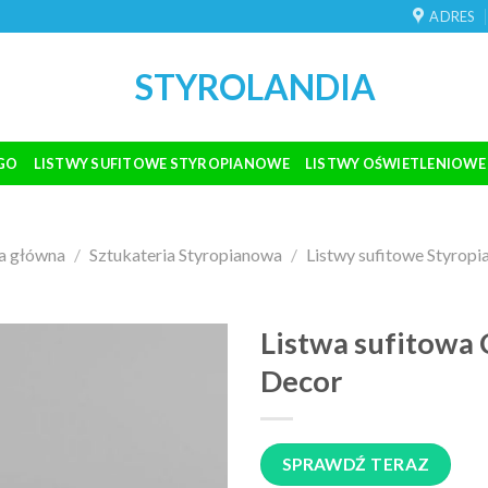
ADRES
STYROLANDIA
GO
LISTWY SUFITOWE STYROPIANOWE
LISTWY OŚWIETLENIOWE
a główna
/
Sztukateria Styropianowa
/
Listwy sufitowe Styrop
Listwa sufitowa
Decor
SPRAWDŹ TERAZ