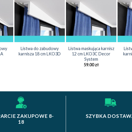
dowy
Listwa do zabudowy
Listwa maskująca karnisz
Lis
9A
karnisza 18 cm LKO3D
12 cm LKO3C Decor
karn
System
59.00
zł
ARCIE ZAKUPOWE 8-
SZYBKA DOSTAW
18