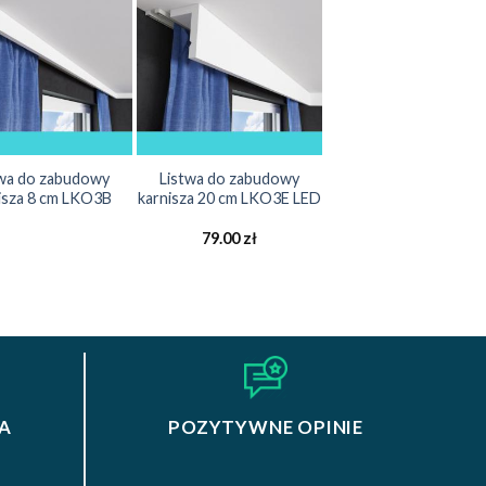
twa do zabudowy
Listwa do zabudowy
isza 8 cm LKO3B
karnisza 20 cm LKO3E LED
79.00
zł
A
POZYTYWNE OPINIE