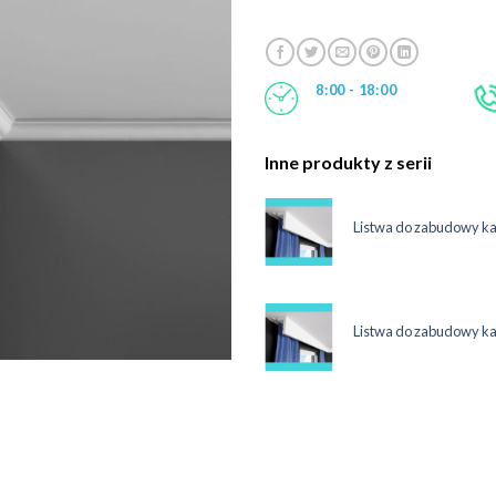
8:00 - 18:00
Inne produkty z serii
maskująca karnisz 12 cm LKO3C
Listwa do zabudowy k
System
ł
maskująca karnisz 12 cm LKO3C
Listwa do zabudowy k
System
ł