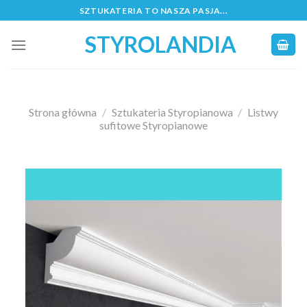
Skip
SZTUKATERIA TO NASZA PASJA...
to
STYROLANDIA
content
Strona główna
/
Sztukateria Styropianowa
/
Listwy
sufitowe Styropianowe