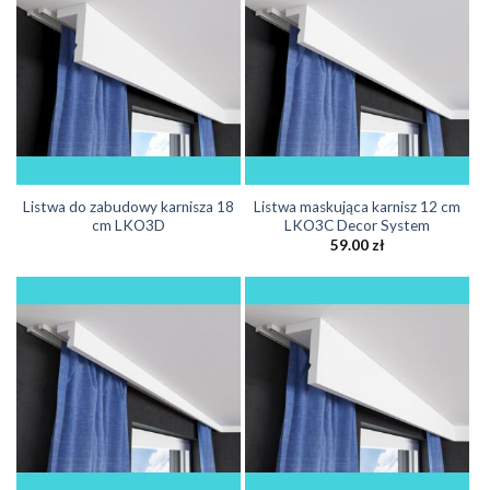
Listwa do zabudowy karnisza 18
Listwa maskująca karnisz 12 cm
cm LKO3D
LKO3C Decor System
59.00
zł