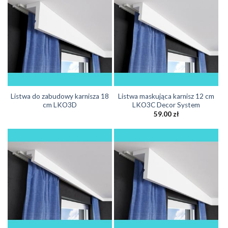
Listwa do zabudowy karnisza 18
Listwa maskująca karnisz 12 cm
cm LKO3D
LKO3C Decor System
59.00
zł