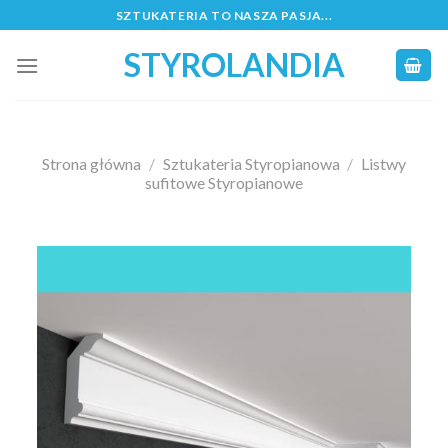
Skip
SZTUKATERIA TO NASZA PASJA...
to
STYROLANDIA
content
Strona główna
/
Sztukateria Styropianowa
/
Listwy
sufitowe Styropianowe