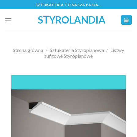
Skip
SZTUKATERIA TO NASZA PASJA...
to
STYROLANDIA
content
Strona główna
/
Sztukateria Styropianowa
/
Listwy
sufitowe Styropianowe