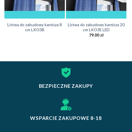
Listwa do zabudowy karnisza 8
Listwa do zabudowy karnisza 20
cm LKO3B
cm LKO3E LED
79.00
zł
BEZPIECZNE ZAKUPY
WSPARCIE ZAKUPOWE 8-18