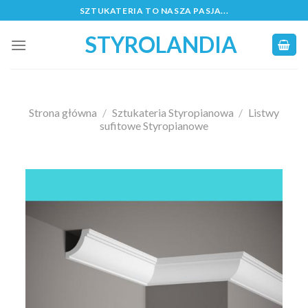
Skip
SZTUKATERIA TO NASZA PASJA...
to
STYROLANDIA
content
Strona główna
/
Sztukateria Styropianowa
/
Listwy
sufitowe Styropianowe