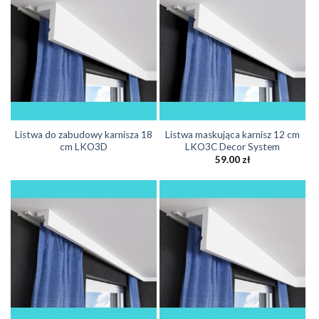
Listwa do zabudowy karnisza 18
Listwa maskująca karnisz 12 cm
cm LKO3D
LKO3C Decor System
59.00
zł