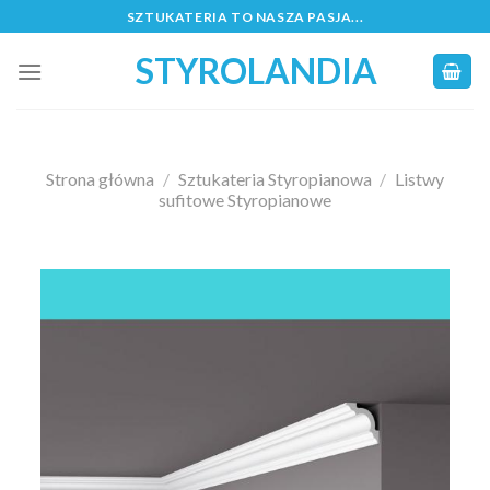
Skip
SZTUKATERIA TO NASZA PASJA...
to
STYROLANDIA
content
Strona główna
/
Sztukateria Styropianowa
/
Listwy
sufitowe Styropianowe