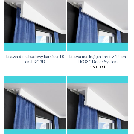
Listwa do zabudowy karnisza 18
Listwa maskująca karnisz 12 cm
cm LKO3D
LKO3C Decor System
59.00
zł