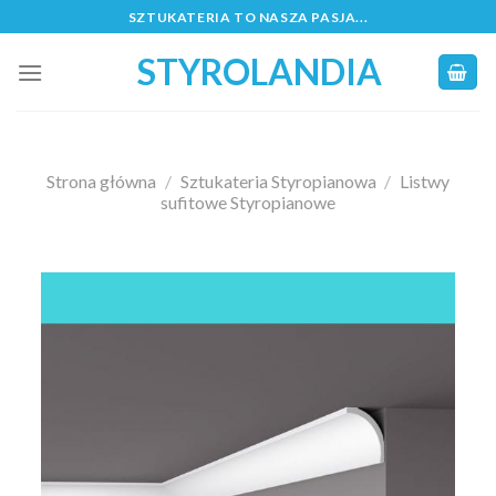
Skip
SZTUKATERIA TO NASZA PASJA...
to
STYROLANDIA
content
Strona główna
/
Sztukateria Styropianowa
/
Listwy
sufitowe Styropianowe