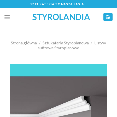
Skip
SZTUKATERIA TO NASZA PASJA...
to
STYROLANDIA
content
Strona główna
/
Sztukateria Styropianowa
/
Listwy
sufitowe Styropianowe