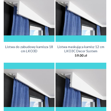
Listwa do zabudowy karnisza 18
Listwa maskująca karnisz 12 cm
cm LKO3D
LKO3C Decor System
59.00
zł