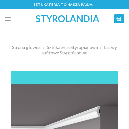
Skip
SZTUKATERIA TO NASZA PASJA...
to
STYROLANDIA
content
Strona główna
/
Sztukateria Styropianowa
/
Listwy
sufitowe Styropianowe