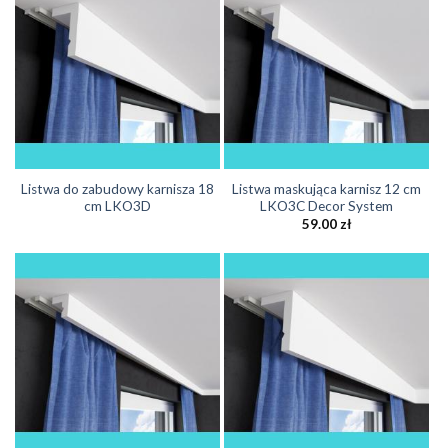
Listwa do zabudowy karnisza 18
Listwa maskująca karnisz 12 cm
cm LKO3D
LKO3C Decor System
59.00
zł