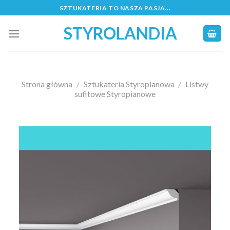
Skip
SZTUKATERIA TO NASZA PASJA...
to
STYROLANDIA
content
Strona główna
/
Sztukateria Styropianowa
/
Listwy
sufitowe Styropianowe