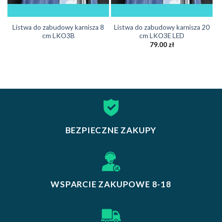
Listwa do zabudowy karnisza 8
Listwa do zabudowy karnisza 20
cm LKO3B
cm LKO3E LED
79.00
zł
BEZPIECZNE ZAKUPY
WSPARCIE ZAKUPOWE 8-18