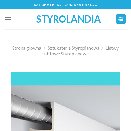
Skip
SZTUKATERIA TO NASZA PASJA...
to
STYROLANDIA
content
Strona główna
/
Sztukateria Styropianowa
/
Listwy
sufitowe Styropianowe