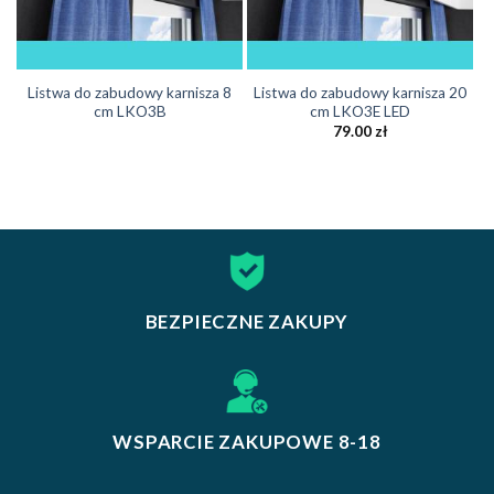
Listwa do zabudowy karnisza 8
Listwa do zabudowy karnisza 20
cm LKO3B
cm LKO3E LED
79.00
zł
BEZPIECZNE ZAKUPY
WSPARCIE ZAKUPOWE 8-18