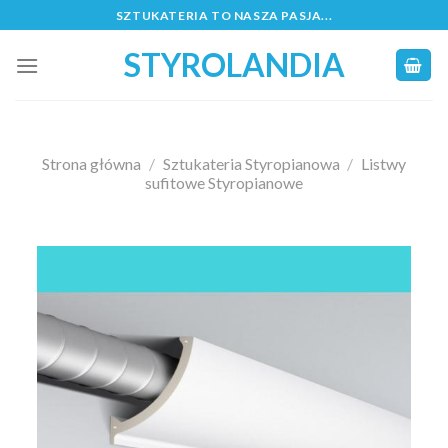
Skip
SZTUKATERIA TO NASZA PASJA...
to
STYROLANDIA
content
Strona główna
/
Sztukateria Styropianowa
/
Listwy
sufitowe Styropianowe