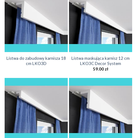
Listwa do zabudowy karnisza 18
Listwa maskująca karnisz 12 cm
cm LKO3D
LKO3C Decor System
59.00
zł