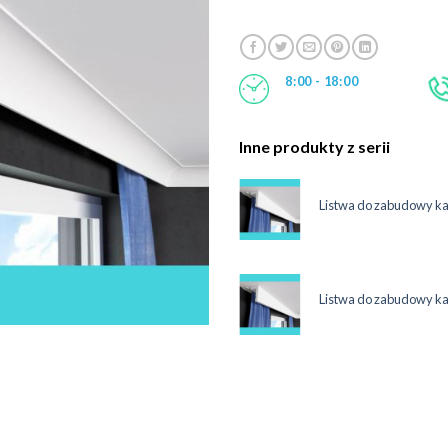
8:00 - 18:00
Inne produkty z serii
maskująca karnisz 12 cm LKO3C
Listwa do zabudowy k
System
ł
maskująca karnisz 12 cm LKO3C
Listwa do zabudowy k
System
ł