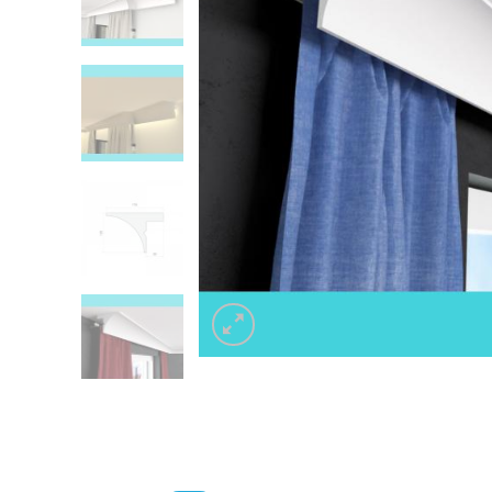
Listwa 
Listwa do zabudowy karnisza LKO9A
Decor 
59.00
z
Listwa 
Listwa do zabudowy karnisza LKO9A
Decor 
59.00
z