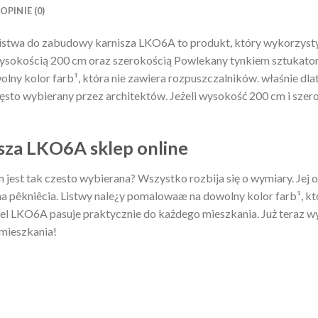
OPINIE (0)
istwa do zabudowy karnisza LKO6A to produkt, który wykorzysty
 wysokością 200 cm oraz szerokością Powlekany tynkiem sztukato
ny kolor farb¹, która nie zawiera rozpuszczalników. właśnie dlat
to wybierany przez architektów. Jeżeli wysokość 200 cm i szero
sza LKO6A sklep online
jest tak czesto wybierana? Wszystko rozbija się o wymiary. Je
a pêkniêcia. Listwy nale¿y pomalowaæ na dowolny kolor farb¹, kt
l LKO6A pasuje praktycznie do każdego mieszkania. Już teraz wy
mieszkania!