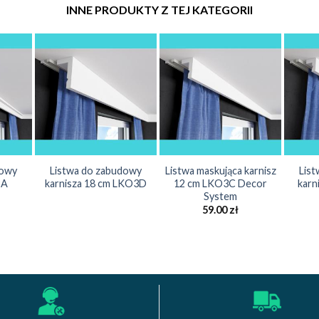
INNE PRODUKTY Z TEJ KATEGORII
dowy
Listwa do zabudowy
Listwa maskująca karnisz
Lis
9A
karnisza 18 cm LKO3D
12 cm LKO3C Decor
karn
System
59.00
zł