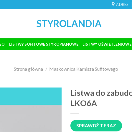
ADRES
STYROLANDIA
GO
LISTWY SUFITOWE STYROPIANOWE
LISTWY OŚWIETLENIOWE
Strona główna
/
Maskownica Karnisza Sufitowego
Listwa do zabud
LKO6A
SPRAWDŹ TERAZ