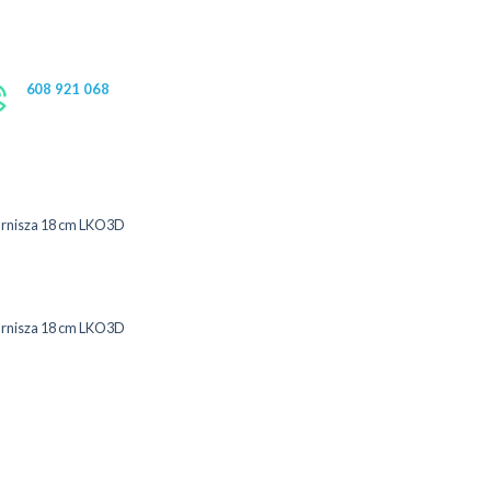
608 921 068
arnisza 18 cm LKO3D
arnisza 18 cm LKO3D