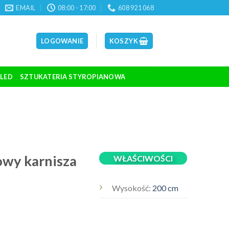
EMAIL
08:00 - 17:00
608 921 068
LOGOWANIE
KOSZYK
 LED
SZTUKATERIA STYROPIANOWA
owy karnisza
WŁAŚCIWOŚCI
Wysokość:
200 cm