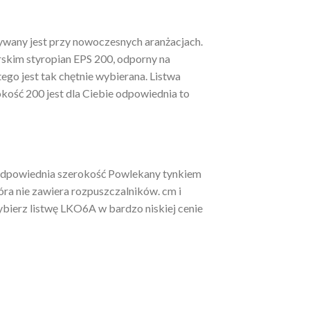
wany jest przy nowoczesnych aranżacjach.
rskim styropian EPS 200, odporny na
ego jest tak chętnie wybierana. Listwa
kość 200 jest dla Ciebie odpowiednia to
j odpowiednia szerokość Powlekany tynkiem
óra nie zawiera rozpuszczalników. cm i
bierz listwę LKO6A w bardzo niskiej cenie