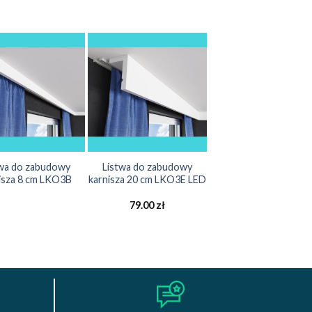
twa do zabudowy
Listwa do zabudowy
isza 8 cm LKO3B
karnisza 20 cm LKO3E LED
79.00
zł