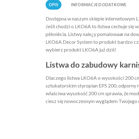
OPIS
INFORMACJE DODATKOWE
Dostępna w naszym sklepie internetowym L
Jeśli chodzi o LKO6A to listwa cechuje się
pêkniêcia. Listwy nale¿y pomalowaæ na dowol
LKO6A Decor System to produkt bardzo częs
wybierz produkt LKO6A już dziś!
Listwa do zabudowy karni
Dlaczego listwa LKO6A o wysokości 200 cm 
sztukatorskim styropian EPS 200, odporny n
właściwa wysokość 200 cm sprawia, że mode
ciesz się nowoczesnym wyglądem Twojego 