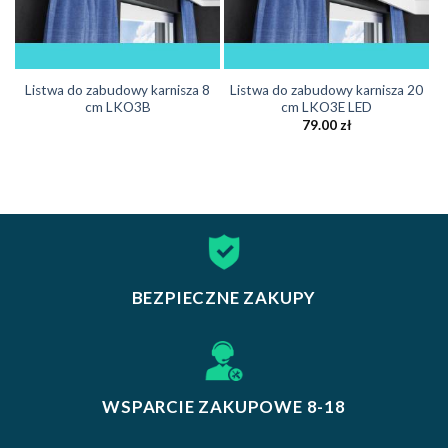
Listwa do zabudowy karnisza 8
Listwa do zabudowy karnisza 20
cm LKO3B
cm LKO3E LED
79.00
zł
BEZPIECZNE ZAKUPY
WSPARCIE ZAKUPOWE 8-18