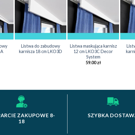
dowy
Listwa do zabudowy
Listwa maskująca karnisz
Lis
9A
karnisza 18 cm LKO3D
12 cm LKO3C Decor
karn
System
59.00
zł
ARCIE ZAKUPOWE 8-
SZYBKA DOSTAW
18