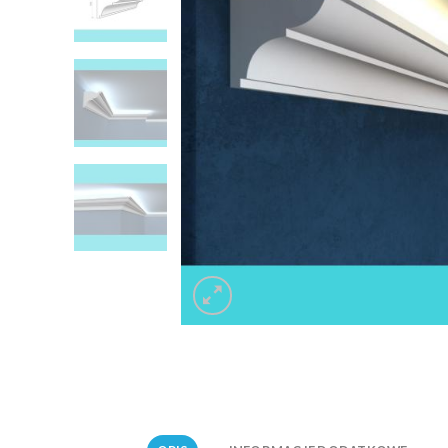
Listwa 
Listwa do zabudowy karnisza LKO9A
Decor 
59.00
z
Listwa 
Listwa do zabudowy karnisza LKO9A
Decor 
59.00
z