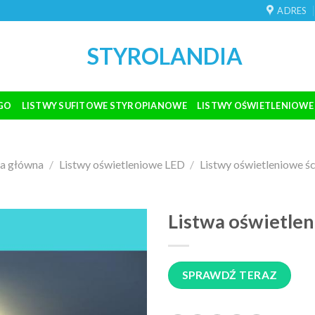
ADRES
STYROLANDIA
GO
LISTWY SUFITOWE STYROPIANOWE
LISTWY OŚWIETLENIOWE
na główna
/
Listwy oświetleniowe LED
/
Listwy oświetleniowe ś
Listwa oświetle
SPRAWDŹ TERAZ