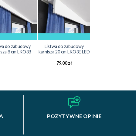
twa do zabudowy
Listwa do zabudowy
isza 8 cm LKO3B
karnisza 20 cm LKO3E LED
79.00
zł
A
POZYTYWNE OPINIE