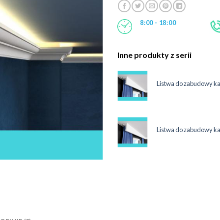
8:00 - 18:00
Inne produkty z serii
maskująca karnisz 12 cm LKO3C
Listwa do zabudowy k
System
ł
maskująca karnisz 12 cm LKO3C
Listwa do zabudowy k
System
ł