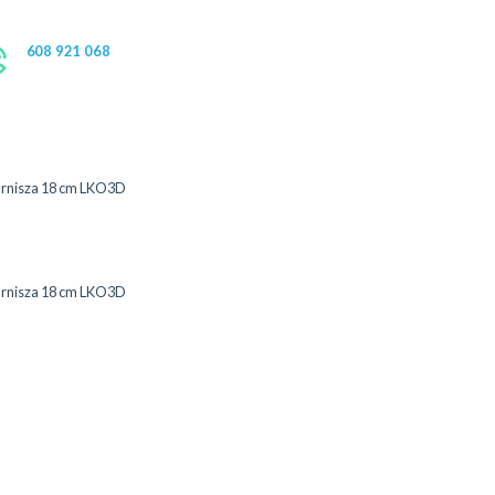
608 921 068
arnisza 18 cm LKO3D
arnisza 18 cm LKO3D