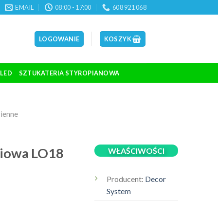
EMAIL
08:00 - 17:00
608 921 068
LOGOWANIE
KOSZYK
 LED
SZTUKATERIA STYROPIANOWA
cienne
niowa LO18
WŁAŚCIWOŚCI
Producent:
Decor
System