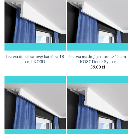
Listwa do zabudowy karnisza 18
Listwa maskująca karnisz 12 cm
cm LKO3D
LKO3C Decor System
59.00
zł