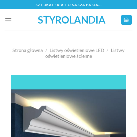
Skip
SZTUKATERIA TO NASZA PASJA...
to
STYROLANDIA
content
Strona główna
/
Listwy oświetleniowe LED
/
Listwy
oświetleniowe ścienne