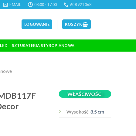
EMAIL
08:00 - 17:00
608 921 068
LOGOWANIE
KOSZYK
 LED
SZTUKATERIA STYROPIANOWA
ianowe
a MDB117F
WŁAŚCIWOŚCI
Decor
Wysokość:
8,5 cm