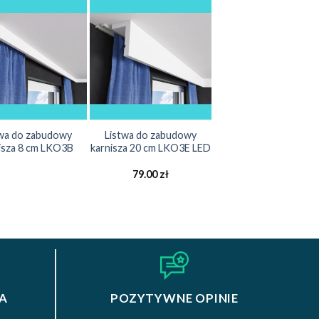
twa do zabudowy
Listwa do zabudowy
isza 8 cm LKO3B
karnisza 20 cm LKO3E LED
79.00
zł
A
POZYTYWNE OPINIE