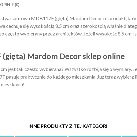
OPINIE (0)
istwa sufitowa MDB117F (gięta) Mardom Decor to produkt, któ
wa cechuje się wysokością 8,5 cm oraz szerokością właśnie dlatego
ęsto wybierany przez architektów. Jeżeli wysokość 8,5 cm i sze
(gięta) Mardom Decor sklep online
m jest tak czesto wybierana? Wszystko rozbija się o wymiary. J
 pasuje praktycznie do każdego mieszkania. Już teraz wybierz 
mieszkania!
INNE PRODUKTY Z TEJ KATEGORII