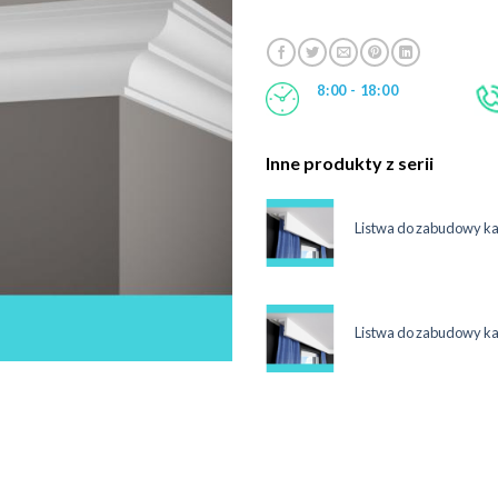
8:00 - 18:00
Inne produkty z serii
maskująca karnisz 12 cm LKO3C
Listwa do zabudowy k
System
ł
maskująca karnisz 12 cm LKO3C
Listwa do zabudowy k
System
ł