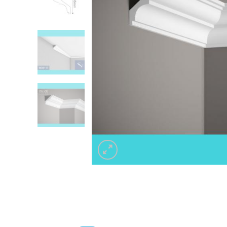
Listwa 
Listwa do zabudowy karnisza LKO9A
Decor 
59.00
z
Listwa 
Listwa do zabudowy karnisza LKO9A
Decor 
59.00
z