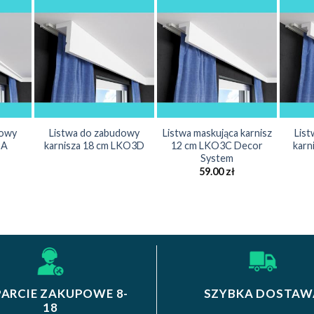
dowy
Listwa do zabudowy
Listwa maskująca karnisz
Lis
9A
karnisza 18 cm LKO3D
12 cm LKO3C Decor
karn
System
59.00
zł
ARCIE ZAKUPOWE 8-
SZYBKA DOSTAW
18