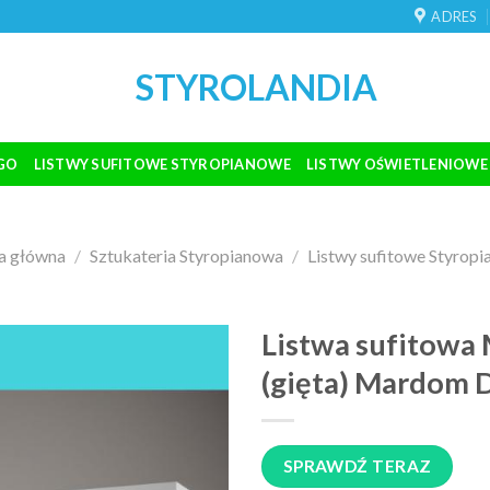
ADRES
STYROLANDIA
GO
LISTWY SUFITOWE STYROPIANOWE
LISTWY OŚWIETLENIOWE
a główna
/
Sztukateria Styropianowa
/
Listwy sufitowe Styrop
Listwa sufitow
(gięta) Mardom 
SPRAWDŹ TERAZ