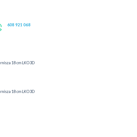
608 921 068
arnisza 18 cm LKO3D
arnisza 18 cm LKO3D