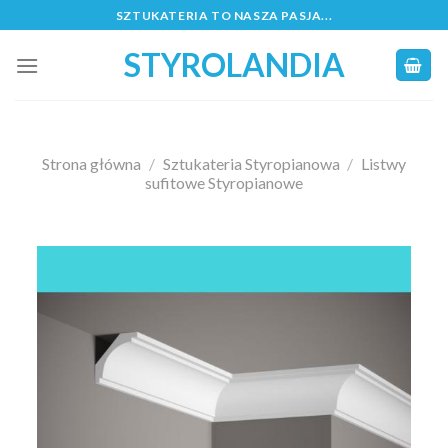
Skip
SZTUKATERIA TO NASZA PASJA...
to
STYROLANDIA
content
Strona główna
/
Sztukateria Styropianowa
/
Listwy
sufitowe Styropianowe