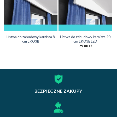
Listwa do zabudowy karnisza 8
Listwa do zabudowy karnisza 20
cm LKO3B
cm LKO3E LED
79.00
zł
BEZPIECZNE ZAKUPY