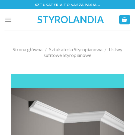
Skip
SZTUKATERIA TO NASZA PASJA...
to
STYROLANDIA
content
Strona główna
/
Sztukateria Styropianowa
/
Listwy
sufitowe Styropianowe