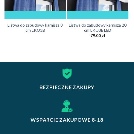
Listwa do zabudowy karnisza 8
Listwa do zabudowy karnisza 20
cm LKO3B
cm LKO3E LED
79.00
zł
BEZPIECZNE ZAKUPY
WSPARCIE ZAKUPOWE 8-18