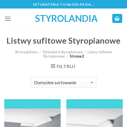
Skip
SZTUKATERIA TO NASZA PASJA...
to
STYROLANDIA
content
Listwy sufitowe Styropianowe
Strona główna
/
Sztukateria Styropianowa
/
Listwy sufitowe
Styropianowe
/
Strona 2
FILTRUJ