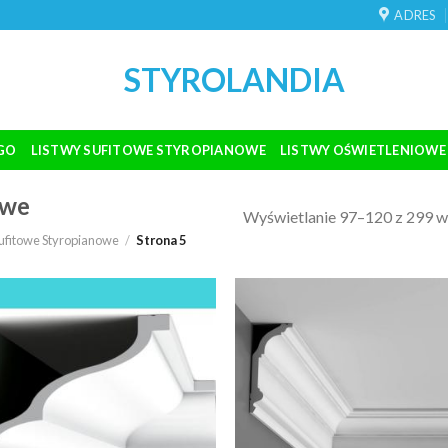
ADRES
STYROLANDIA
GO
LISTWY SUFITOWE STYROPIANOWE
LISTWY OŚWIETLENIOWE
owe
Wyświetlanie 97–120 z 299 
sufitowe Styropianowe
/
Strona 5