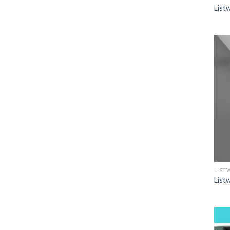
List
LIST
List