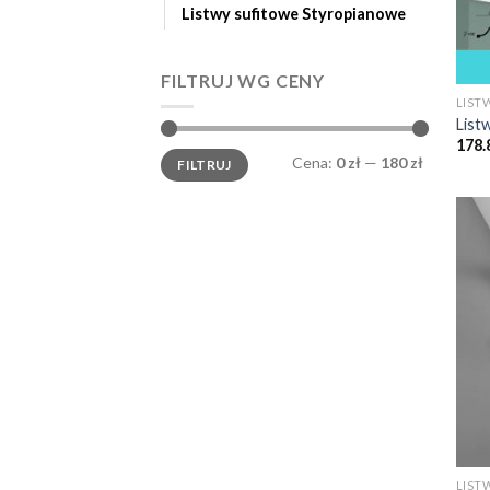
Listwy sufitowe Styropianowe
FILTRUJ WG CENY
LIST
List
178.
Cena
Cena
Cena:
0 zł
—
180 zł
FILTRUJ
min.
maks.
LIST