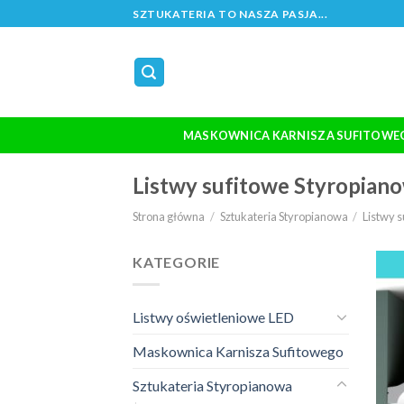
Skip
SZTUKATERIA TO NASZA PASJA...
to
content
MASKOWNICA KARNISZA SUFITOWE
Listwy sufitowe Styropian
Strona główna
/
Sztukateria Styropianowa
/
Listwy 
KATEGORIE
Listwy oświetleniowe LED
Maskownica Karnisza Sufitowego
Sztukateria Styropianowa