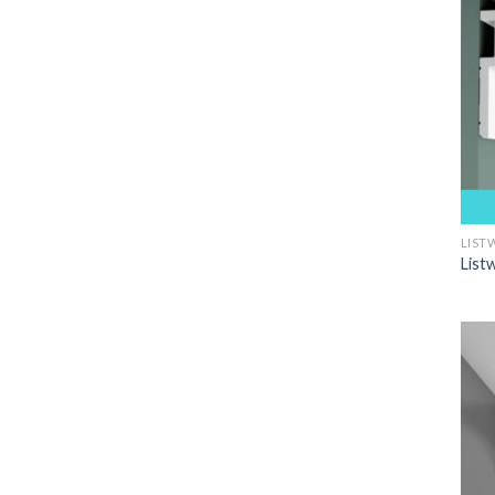
LIST
List