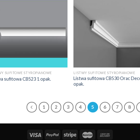
WY SUFITOWE STYROPIANOWE
LISTWY SUFITOWE STYROPIANOWE
Listwa sufitowa CB530 Orac Dec
wa sufitowa CB523 1 opak.
opak.
1
2
3
4
5
6
7
8