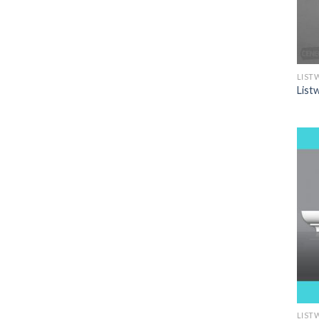
LIST
List
LIST