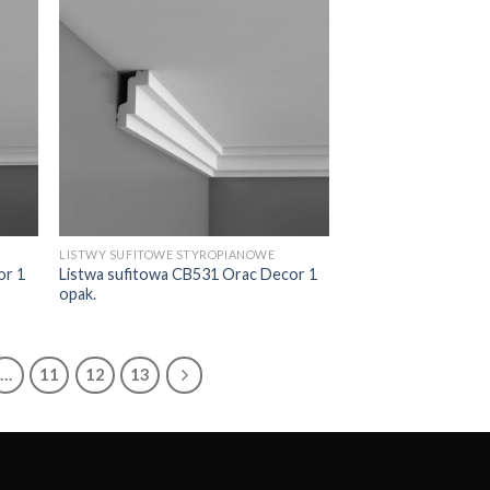
LISTWY SUFITOWE STYROPIANOWE
or 1
Listwa sufitowa CB531 Orac Decor 1
opak.
…
11
12
13