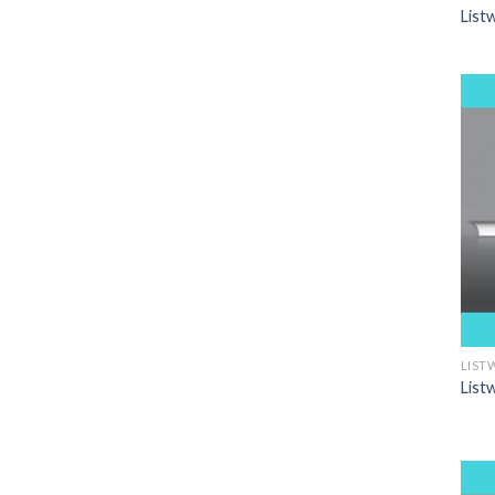
List
LIST
List