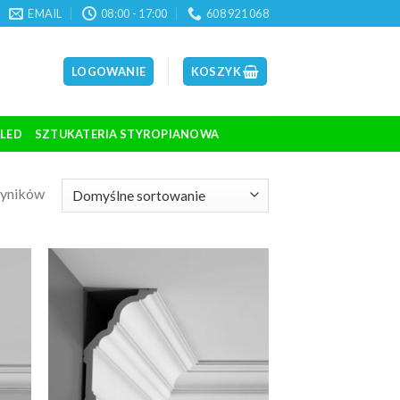
EMAIL
08:00 - 17:00
608 921 068
LOGOWANIE
KOSZYK
 LED
SZTUKATERIA STYROPIANOWA
wyników